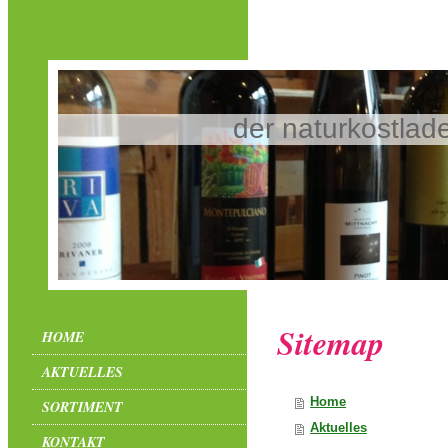
der naturkostlad
Sitemap
HOME
AKTUELLES
Home
SORTIMENT
Aktuelles
KONTAKT